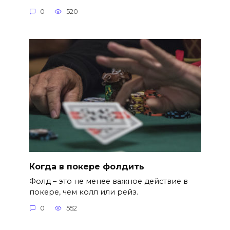
0
520
Когда в покере фолдить
Фолд – это не менее важное действие в
покере, чем колл или рейз.
0
552