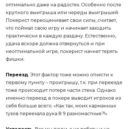
оптимально даже на радостях. Особенно после
крупного выигрыша или череды выигрышей.
Покерист переоценивает свои силы, считает,
что поймал свою игру и начинает заходить
практически в каждую раздачу. Естественно,
удача вскоре должна отвернуться и при
неоптимальной игре, покерист начнет терять
фишки.
Переезд
. Этот фактор тоже можно отнести к
первому пункту – проигрышу, т.к. при переезде
тоже происходит потеря части стека. Однако
именно переезд в покере выводит игроков из
себя больше всего. «Как так, моих карманных
тузов переехала рука 8 9 разномастные?!»