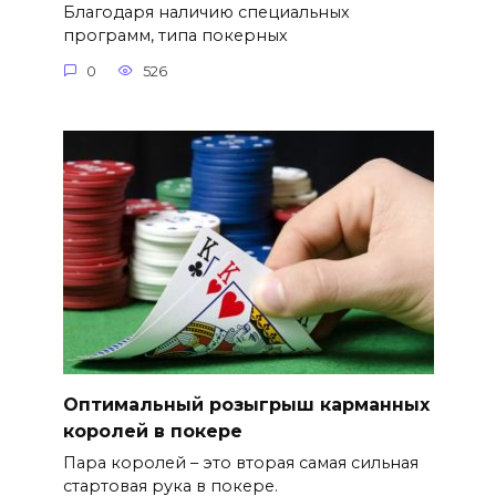
Благодаря наличию специальных
программ, типа покерных
0
526
Оптимальный розыгрыш карманных
королей в покере
Пара королей – это вторая самая сильная
стартовая рука в покере.