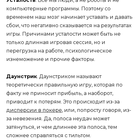
Усталость
. Все мы люди, а не роботы и не
компьютерные программы. Поэтому со
временем наш мозг начинает уставать и давать
сбои, что негативно сказывается на результатах
игры. Причинами усталости может быть не
только длинная игровая сессия, но и
перегрузка на работе, психологическое
изнеможение и прочие факторы.
Даунстрик
. Даунстриком называют
теоретически правильную игру, которая по
факту не приносит прибыль, а наоборот,
приводит к потерям. Это происходит из-за
дисперсии в покере
, или, попросту говоря, из-
за невезения. Да, полоса неудач может
затянуться, и чем длиннее эта полоса, тем
сложнее справляться с тильтом.