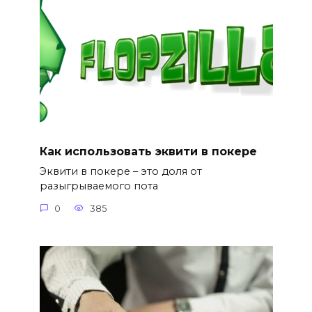
Как использовать эквити в покере
Эквити в покере – это доля от
разыгрываемого пота
0
385