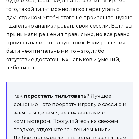
будете медленно ухудшать свою игру. Кроме
того, такой тильт можно легко перепутать с
даунстриком. Чтобы этого не произошло, нужно
тщательно анализировать свои сессии. Если вы
принимали решения правильно, но все равно
проигрывали – это даунстрик. Если решения
были неоптимальными, то – это, либо
отсутствие достаточных навыков и умений,
либо тильт.
Как
перестать тильтовать
? Лучшее
решение – это прервать игровую сессию и
заняться делами, не связанными с
компьютером. Прогуляйтесь на свежем
воздухе, отдохните за чтением книги.
Любое отвлечение от покера позволит вам