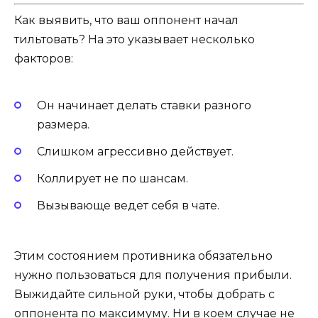
Как выявить, что ваш оппонент начал
тильтовать? На это указывает несколько
факторов:
Он начинает делать ставки разного
размера.
Слишком агрессивно действует.
Коллирует не по шансам.
Вызывающе ведет себя в чате.
Этим состоянием противника обязательно
нужно пользоваться для получения прибыли.
Выжидайте сильной руки, чтобы добрать с
оппонента по максимуму. Ни в коем случае не