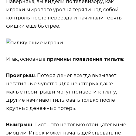
Наверняка, вы видели по телевизору, как
игроки мирового уровня теряли над собой
контроль после переезда и начинали терять
фишки еще быстрее.
Итак, основные
причины появления тильта
:
Проигрыш
. Потеря денег всегда вызывает
негативные чувства. Для некоторых даже
малые проигрыши могут привести к тилту,
другие начинают тильтовать только после
крупных денежных потерь.
Выигрыш
. Тилт – это не только отрицательные
эмоции. Игрок может начать действовать не