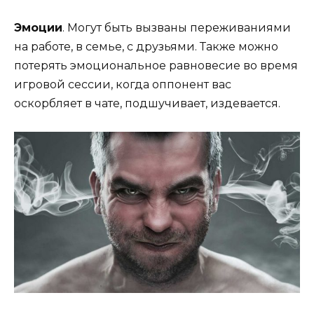
Эмоции
. Могут быть вызваны переживаниями
на работе, в семье, с друзьями. Также можно
потерять эмоциональное равновесие во время
игровой сессии, когда оппонент вас
оскорбляет в чате, подшучивает, издевается.