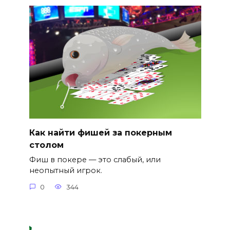
Как найти фишей за покерным
столом
Фиш в покере — это слабый, или
неопытный игрок.
0
344