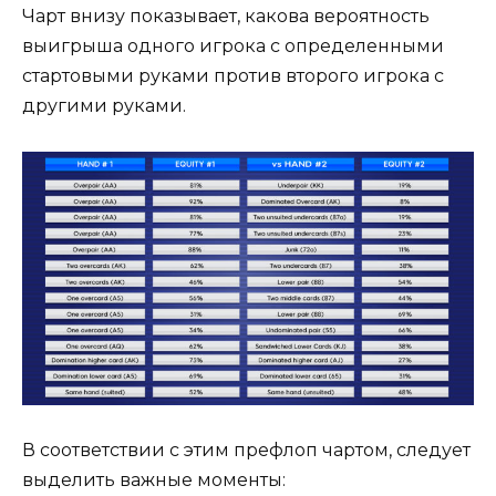
Чарт внизу показывает, какова вероятность
выигрыша одного игрока с определенными
стартовыми руками против второго игрока с
другими руками.
В соответствии с этим префлоп чартом, следует
выделить важные моменты: