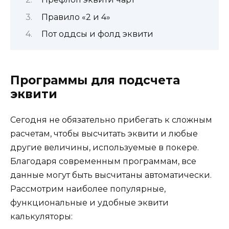
Правило «2 и 4»
Пот оддсы и фолд эквити
Программы для подсчета
эквити
Сегодня не обязательно прибегать к сложным
расчетам, чтобы высчитать эквити и любые
другие величины, используемые в покере.
Благодаря современным программам, все
данные могут быть высчитаны автоматически.
Рассмотрим наиболее популярные,
функциональные и удобные эквити
калькуляторы: