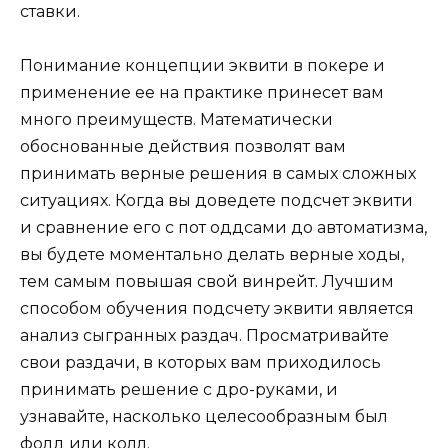
ставки.
Понимание концепции эквити в покере и
применение ее на практике принесет вам
много преимуществ. Математически
обоснованные действия позволят вам
принимать верные решения в самых сложных
ситуациях. Когда вы доведете подсчет эквити
и сравнение его с пот оддсами до автоматизма,
вы будете моментально делать верные ходы,
тем самым повышая свой винрейт. Лучшим
способом обучения подсчету эквити является
анализ сыгранных раздач. Просматривайте
свои раздачи, в которых вам приходилось
принимать решение с дро-руками, и
узнавайте, насколько целесообразным был
фолд или колл.