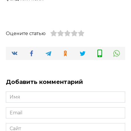
Оцените статью
Добавить комментарий
Имя
*
Email
*
Сайт