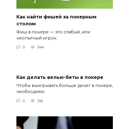
Как найти фишей за покерным
столом
Фиш в покере — это слабый, или
неопытный игрок.
0
344
Как делать велью-беты в покере
Чтобы выигрывать больше денег в покере,
необходимо
0
316