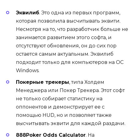
Эквилиб
. Это одна из первых программ,
которая позволила высчитывать эквити.
Несмотря на то, что разработчик больше не
занимается развитием этого софта, и
отсутствуют обновления, он до сих пор
остается самым актуальным. Эквилиб
подходит только для компьютеров на ОС
Windows.
Покерные трекеры
, типа Холдем
Менеджера или Покер Трекера. Этот софт
не только собирает статистику на
оппонентов и демонстрирует ее с
помощью HUD, но и позволяет также
высчитывать эквити для каждой раздачи.
888Poker Odds Calculator
. На