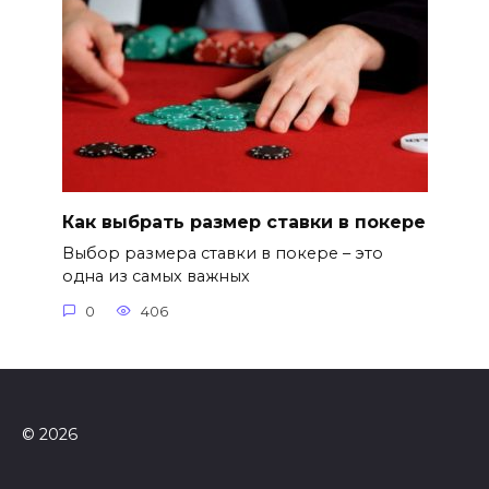
Как выбрать размер ставки в покере
Выбор размера ставки в покере – это
одна из самых важных
0
406
© 2026