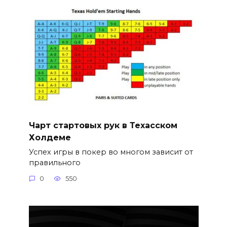
Чарт стартовых рук в Техасском
Холдеме
Успех игры в покер во многом зависит от
правильного
0
550