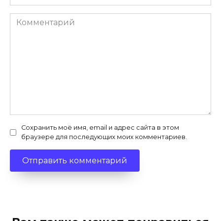
Комментарий
Сохранить моё имя, email и адрес сайта в этом
браузере для последующих моих комментариев.