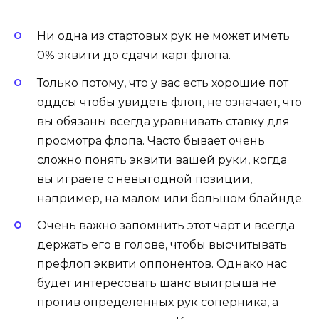
Ни одна из стартовых рук не может иметь
0% эквити до сдачи карт флопа.
Только потому, что у вас есть хорошие пот
оддсы чтобы увидеть флоп, не означает, что
вы обязаны всегда уравнивать ставку для
просмотра флопа. Часто бывает очень
сложно понять эквити вашей руки, когда
вы играете с невыгодной позиции,
например, на малом или большом блайнде.
Очень важно запомнить этот чарт и всегда
держать его в голове, чтобы высчитывать
префлоп эквити оппонентов. Однако нас
будет интересовать шанс выигрыша не
против определенных рук соперника, а