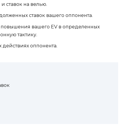
и ставок на велью.
олженных ставок вашего оппонента.
я повышения вашего EV в определенных
онную тактику.
 действиях оппонента.
авок