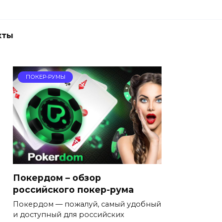
кты
ПОКЕР-РУМЫ
Покердом – обзор
российского покер-рума
Покердом — пожалуй, самый удобный
и доступный для российских