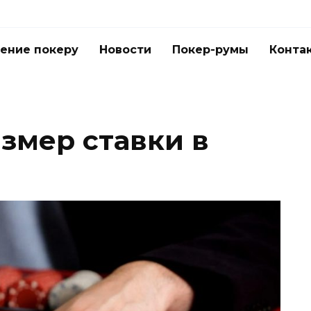
ение покеру
Новости
Покер-румы
Конта
змер ставки в