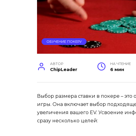
ОБУЧЕНИЕ ПОКЕРУ
АВТОР
НА ЧТЕНИЕ
ChipLeader
6 мин
Выбор размера ставки в покере – это
игры. Она включает выбор подходящег
увеличения вашего EV. Усвоение инф
сразу несколько целей: