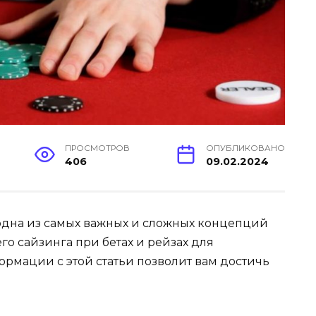
ПРОСМОТРОВ
ОПУБЛИКОВАНО
406
09.02.2024
 одна из самых важных и сложных концепций
о сайзинга при бетах и рейзах для
ормации с этой статьи позволит вам достичь