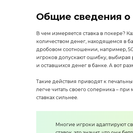
Общие сведения о 
В чем измеряется ставка в покере? К
количеством денег, находящемся в ба
дробовом соотношении, например, 5
игроков допускают ошибку, выбирая р
и оставшихся денег в банке. А вот раз
Такие действия приводят к печальным
легче читать своего соперника – при 
ставках сильнее.
Многие игроки адаптируют с
ставок, это значит, что они б