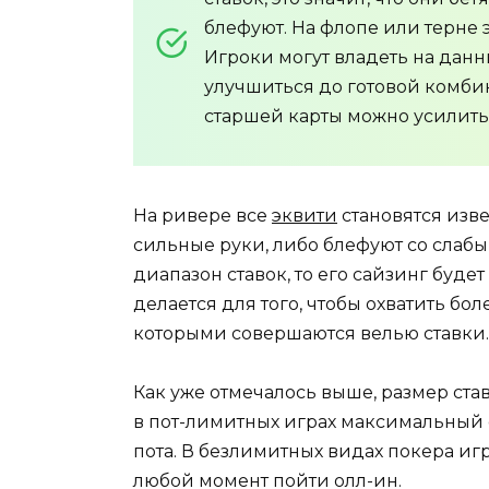
блефуют. На флопе или терне 
Игроки могут владеть на дан
улучшиться до готовой комб
старшей карты можно усилитьс
На ривере все
эквити
становятся изве
сильные руки, либо блефуют со слаб
диапазон ставок, то его сайзинг буде
делается для того, чтобы охватить б
которыми совершаются велью ставки.
Как уже отмечалось выше, размер став
в пот-лимитных играх максимальный 
пота. В безлимитных видах покера иг
любой момент пойти олл-ин.