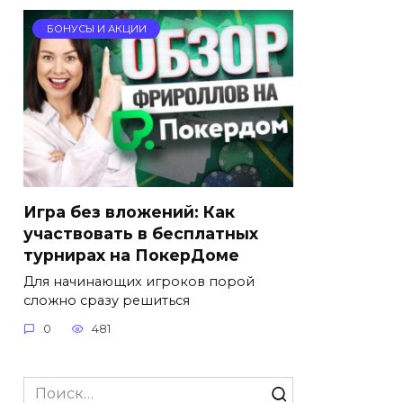
БОНУСЫ И АКЦИИ
Игра без вложений: Как
участвовать в бесплатных
турнирах на ПокерДоме
Для начинающих игроков порой
сложно сразу решиться
0
481
Search