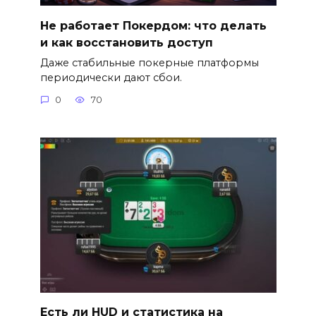
Не работает Покердом: что делать
и как восстановить доступ
Даже стабильные покерные платформы
периодически дают сбои.
0
70
Есть ли HUD и статистика на