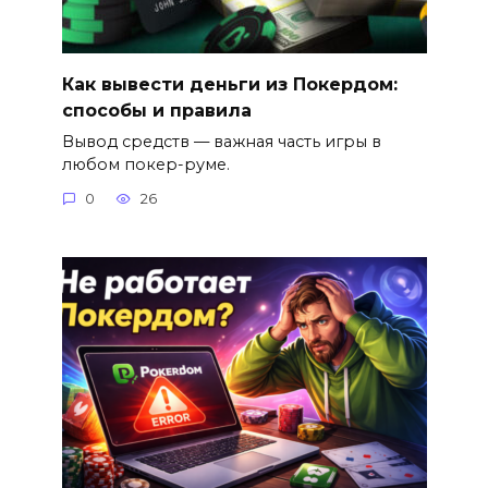
Как вывести деньги из Покердом:
способы и правила
Вывод средств — важная часть игры в
любом покер-руме.
0
26