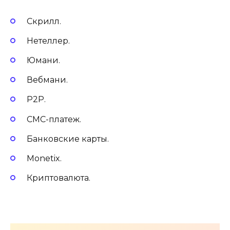
Скрилл.
Нетеллер.
Юмани.
Вебмани.
Р2Р.
СМС-платеж.
Банковские карты.
Monetix.
Криптовалюта.