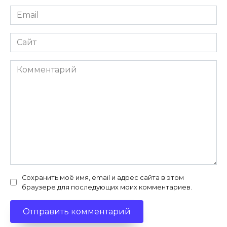
Email
*
Сайт
Комментарий
Сохранить моё имя, email и адрес сайта в этом
браузере для последующих моих комментариев.