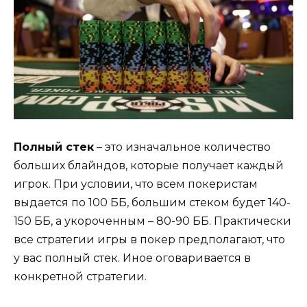
Полный стек
– это изначальное количество
больших блайндов, которые получает каждый
игрок. При условии, что всем покеристам
выдается по 100 ББ, большим стеком будет 140-
150 ББ, а укороченным – 80-90 ББ. Практически
все стратегии игры в покер предполагают, что
у вас полный стек. Иное оговаривается в
конкретной стратегии.