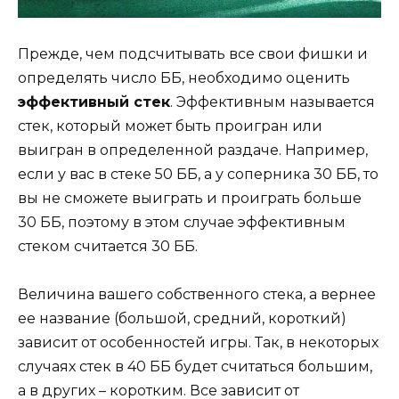
Прежде, чем подсчитывать все свои фишки и
определять число ББ, необходимо оценить
эффективный стек
. Эффективным называется
стек, который может быть проигран или
выигран в определенной раздаче. Например,
если у вас в стеке 50 ББ, а у соперника 30 ББ, то
вы не сможете выиграть и проиграть больше
30 ББ, поэтому в этом случае эффективным
стеком считается 30 ББ.
Величина вашего собственного стека, а вернее
ее название (большой, средний, короткий)
зависит от особенностей игры. Так, в некоторых
случаях стек в 40 ББ будет считаться большим,
а в других – коротким. Все зависит от