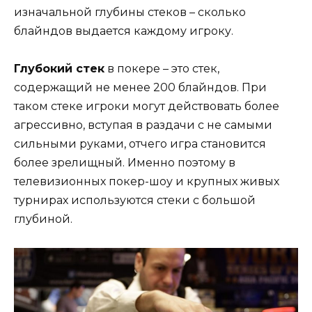
изначальной глубины стеков – сколько
блайндов выдается каждому игроку.
Глубокий стек
в покере – это стек,
содержащий не менее 200 блайндов. При
таком стеке игроки могут действовать более
агрессивно, вступая в раздачи с не самыми
сильными руками, отчего игра становится
более зрелищный. Именно поэтому в
телевизионных покер-шоу и крупных живых
турнирах используются стеки с большой
глубиной.