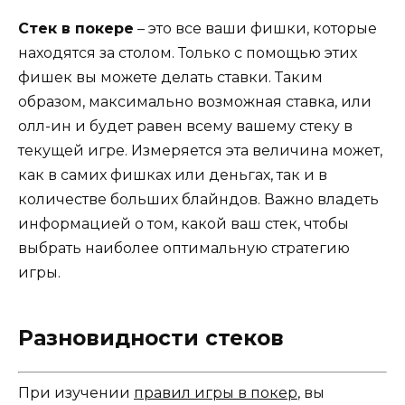
Стек в покере
– это все ваши фишки, которые
находятся за столом. Только с помощью этих
фишек вы можете делать ставки. Таким
образом, максимально возможная ставка, или
олл-ин и будет равен всему вашему стеку в
текущей игре. Измеряется эта величина может,
как в самих фишках или деньгах, так и в
количестве больших блайндов. Важно владеть
информацией о том, какой ваш стек, чтобы
выбрать наиболее оптимальную стратегию
игры.
Разновидности стеков
При изучении
правил игры в покер
, вы