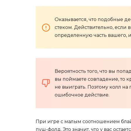
Оказывается, что подобные д
стеком. Действительно, если в
определенную часть вашего, и 
Вероятность того, что вы попад
вы поймаете совпадение, то 
не выиграть. Поэтому колл на 
ошибочное действие.
При игре с малым соотношением блай
пуш-фолд. Это значит, что у вас оста