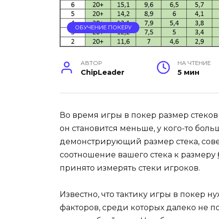
ОБУЧЕНИЕ ПОКЕРУ
АВТОР
НА ЧТЕНИЕ
ChipLeader
5 мин
Во время игры в покер размер стеков 
он становится меньше, у кого-то бол
демонстрирующий размер стека, сове
соотношение вашего стека к размеру
принято измерять стеки игроков.
Известно, что тактику игры в покер н
факторов, среди которых далеко не п