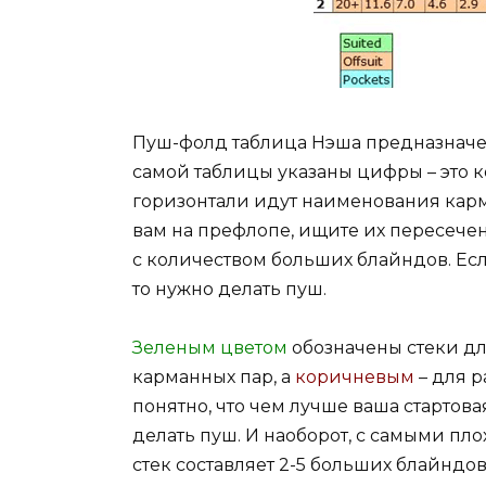
Пуш-фолд таблица Нэша предназначена
самой таблицы указаны цифры – это 
горизонтали идут наименования карм
вам на префлопе, ищите их пересечен
с количеством больших блайндов. Есл
то нужно делать пуш.
Зеленым цветом
обозначены стеки дл
карманных пар, а
коричневым
– для р
понятно, что чем лучше ваша стартов
делать пуш. И наоборот, с самыми пл
стек составляет 2-5 больших блайндов