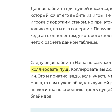
Данная таблица для пушей касается, ка
который хочет его выбить из игры. Т.
игрока с коротким стеком, но при эт
только он, но и его соперник. Получае
хедз ап с оппонентом, у которого сте
него с расчета данной таблицы.
Следующая таблица Нэша показывает,
коллировать пуш
. Коллировать вы д
ин. Это и понятно, ведь, если учесть,
Нэша, то вам нужно обладать лучшей р
аналогична по строению предыдущей
блайндов.