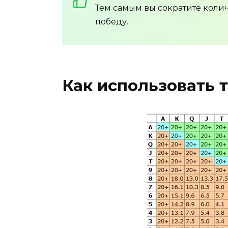
Тем самым вы сократите колич
победу.
Как использовать 