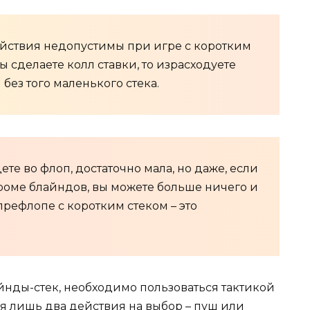
ействия недопустимы при игре с коротким
ы сделаете колл ставки, то израсходуете
без того маленького стека.
ете во флоп, достаточно мала, но даже, если
кроме блайндов, вы можете больше ничего и
префлопе с коротким стеком – это
нды-стек, необходимо пользоваться тактикой
ется лишь два действия на выбор – пуш или