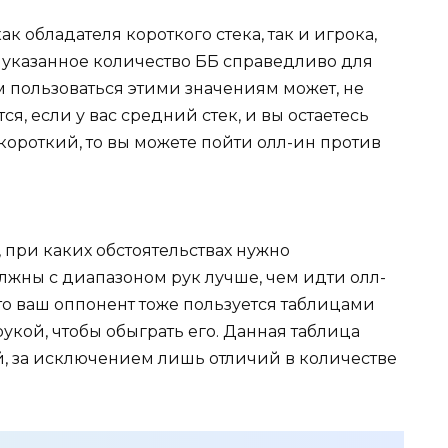
к обладателя короткого стека, так и игрока,
е. указанное количество ББ справедливо для
ом пользоваться этими значениям может, не
тся, если у вас средний стек, и вы остаетесь
к короткий, то вы можете пойти олл-ин против
 при каких обстоятельствах нужно
олжны с диапазоном рук лучше, чем идти олл-
 что ваш оппонент тоже пользуется таблицами
укой, чтобы обыграть его. Данная таблица
, за исключением лишь отличий в количестве