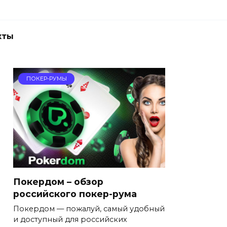
кты
ПОКЕР-РУМЫ
Покердом – обзор
российского покер-рума
Покердом — пожалуй, самый удобный
и доступный для российских