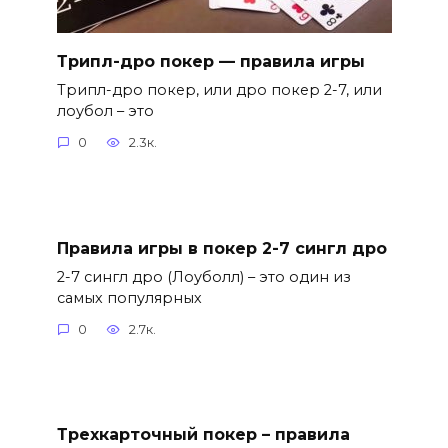
Трипл-дро покер — правила игры
Трипл-дро покер, или дро покер 2-7, или
лоубол – это
0
2.3к.
Правила игры в покер 2-7 сингл дро
2-7 сингл дро (Лоуболл) – это один из
самых популярных
0
2.7к.
Трехкарточный покер – правила