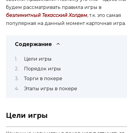
будем рассматривать правила игры в
безлимитный Техасский Холдем
, т.к. это самая
популярная на данный момент карточная игра.
Содержание
Цели игры
Порядок игры
Торги в покере
Этапы игры в покере
Цели игры