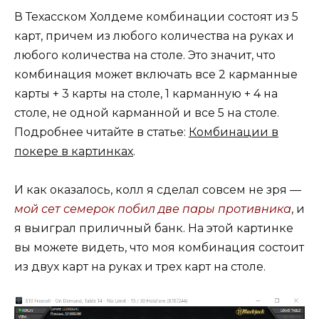
В Техасском Холдеме комбинации состоят из 5
карт, причем из любого количества на руках и
любого количества на столе. Это значит, что
комбинация может включать все 2 карманные
карты + 3 карты на столе, 1 карманную + 4 на
столе, не одной карманной и все 5 на столе.
Подробнее читайте в статье:
Комбинации в
покере в картинках
.
И как оказалось, колл я сделал совсем не зря —
мой сет семерок побил две пары противника
, и
я выиграл приличный банк. На этой картинке
вы можете видеть, что моя комбинация состоит
из двух карт на руках и трех карт на столе.