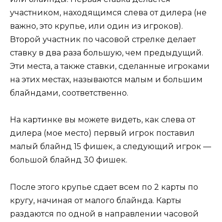
участником, находящимся слева от дилера (не
важно, это крупье, или один из игроков).
Второй участник по часовой стрелке делает
ставку в два раза большую, чем предыдущий.
Эти места, а также ставки, сделанные игроками
на этих местах, называются малым и большим
блайндами, соответственно.
На картинке вы можете видеть, как слева от
дилера (мое место) первый игрок поставил
малый блайнд 15 фишек, а следующий игрок —
большой блайнд 30 фишек.
После этого крупье сдает всем по 2 карты по
кругу, начиная от малого блайнда. Карты
раздаются по одной в направлении часовой