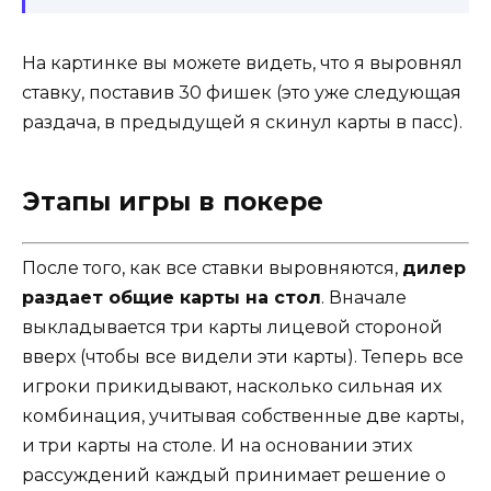
На картинке вы можете видеть, что я выровнял
ставку, поставив 30 фишек (это уже следующая
раздача, в предыдущей я скинул карты в пасс).
Этапы игры в покере
После того, как все ставки выровняются,
дилер
раздает общие карты на стол
. Вначале
выкладывается три карты лицевой стороной
вверх (чтобы все видели эти карты). Теперь все
игроки прикидывают, насколько сильная их
комбинация, учитывая собственные две карты,
и три карты на столе. И на основании этих
рассуждений каждый принимает решение о