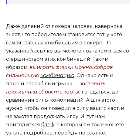
Даже далекий от покера человек, наверняка,
знает, что победителем становится тот, у кого
самая старшая комбинация в покере
. По
указанной ссылке вы можете познакомиться со
старшинством этих комбинаций. Таким
образом,
выиграть фишки можно, собрав
сильнейшую
комбинацию
. Однако есть и
второй способ выигрыша —
заставить
противника сбросить карты
, т.е. сдаться, до
сравнения силы комбинаций. А для этого
нужно, чтобы он поверил в силу ваших карт, и
не захотел продолжать игру. И тут нам
пригодиться
блеф
, о котором вы тоже можете
узнать подробнее, перейдя по ссылке.