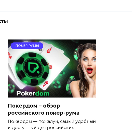
кты
ПОКЕР-РУМЫ
Покердом – обзор
российского покер-рума
Покердом — пожалуй, самый удобный
и доступный для российских