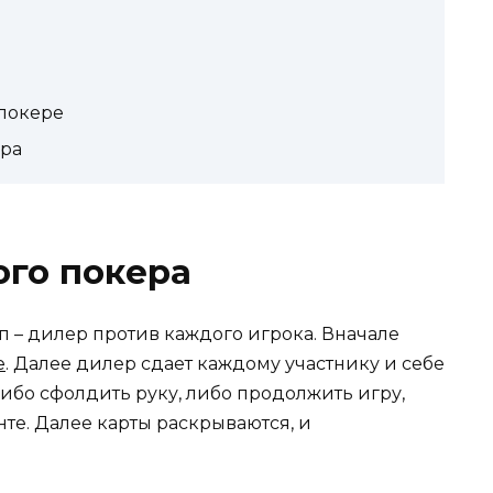
покере
ера
ого покера
п – дилер против каждого игрока. Вначале
е
. Далее дилер сдает каждому участнику и себе
 либо сфолдить руку, либо продолжить игру,
нте. Далее карты раскрываются, и