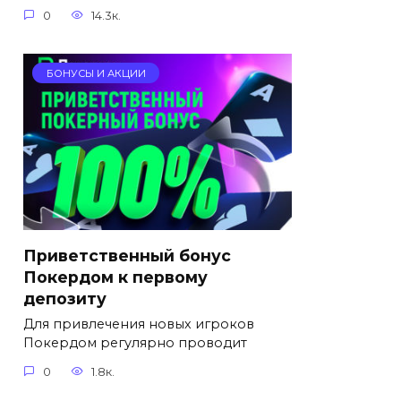
0
14.3к.
БОНУСЫ И АКЦИИ
Приветственный бонус
Покердом к первому
депозиту
Для привлечения новых игроков
Покердом регулярно проводит
0
1.8к.