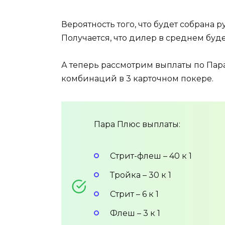
Вероятность того, что будет собрана р
Получается, что дилер в среднем будет
А теперь рассмотрим выплаты по Пара
комбинаций в 3 карточном покере.
Пара Плюс выплаты:
Стрит-флеш – 40 к 1
Тройка – 30 к 1
Стрит – 6 к 1
Флеш – 3 к 1