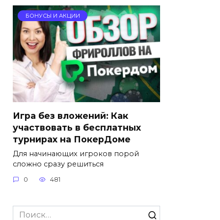
БОНУСЫ И АКЦИИ
Игра без вложений: Как
участвовать в бесплатных
турнирах на ПокерДоме
Для начинающих игроков порой
сложно сразу решиться
0
481
Search