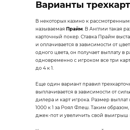
Варианты трехкарт
В некоторых казино к рассмотренным 
называемая
Прайм
. В Англии такая р
карточный покер. Ставка Прайм выст
и оплачивается в зависимости от цвет
одного цвета, он получает выплату в р
одновременно с игроком все три карт
до 4 к 1.
Еще один вариант правил трехкарточн
выплачивается в зависимости от силы
дилера и карт игрока. Размер выплат в
1000 к 1 за Роял Флеш. Таким образом
джек-пот и увеличить свой выигрыш в