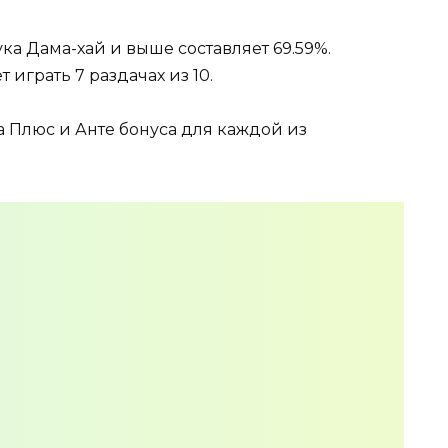
ука Дама-хай и выше составляет 69.59%.
 играть 7 раздачах из 10.
 Плюс и Анте бонуса для каждой из