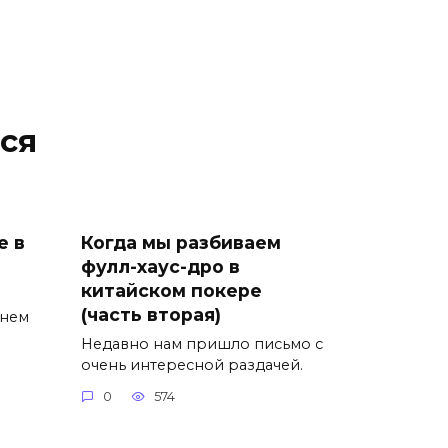
ся
е в
Когда мы разбиваем
фулл-хаус-дро в
китайском покере
(часть вторая)
жнем
Недавно нам пришло письмо с
очень интересной раздачей.
0
574