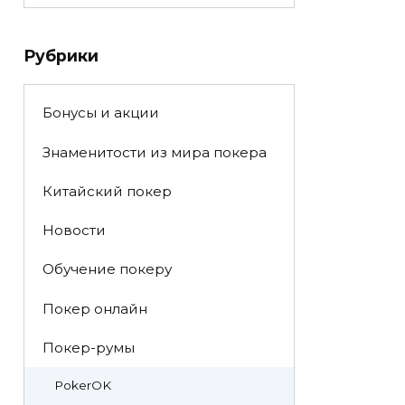
for:
Рубрики
Бонусы и акции
Знаменитости из мира покера
Китайский покер
Новости
Обучение покеру
Покер онлайн
Покер-румы
PokerOK