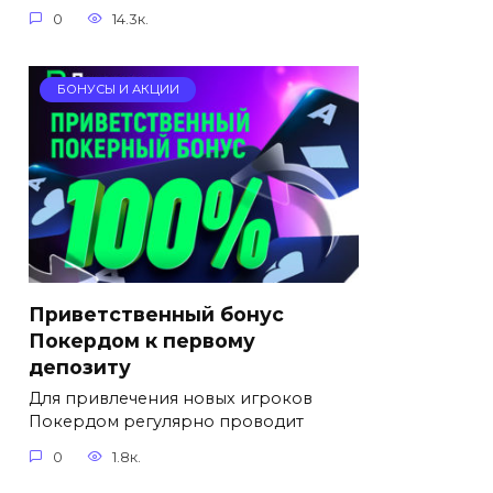
0
14.3к.
БОНУСЫ И АКЦИИ
Приветственный бонус
Покердом к первому
депозиту
Для привлечения новых игроков
Покердом регулярно проводит
0
1.8к.