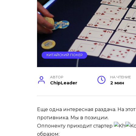
КИТАЙСКИЙ ПОКЕР
АВТОР
НА ЧТЕНИЕ
ChipLeader
2 мин
Еще одна интересная раздача. На этот
противника. Мы в позиции.
Оппоненту приходит стартер
образом: