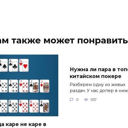
ам также может понравить
Нужна ли пара в топ
китайском покере
Разберем одну из живых
раздач. У нас допер в ни
0
557
а каре не каре в