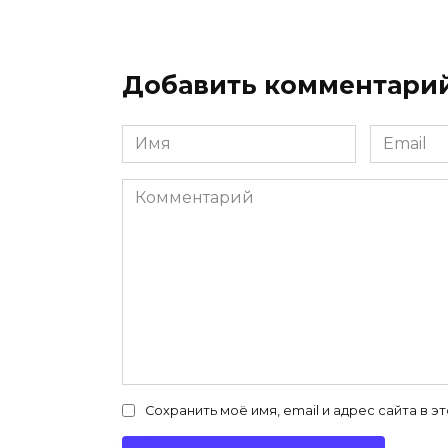
Добавить комментари
Имя
Email
*
*
Комментарий
Сохранить моё имя, email и адрес сайта в