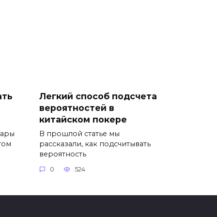
ать
Легкий способ подсчета
вероятностей в
китайском покере
пары
В прошлой статье мы
том
рассказали, как подсчитывать
вероятность
0
524