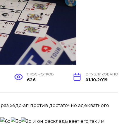
ПРОСМОТРОВ
ОПУБЛИКОВАНО
626
01.10.2019
 раз хедс-ап против достаточно адекватного
и он раскладывает его таким