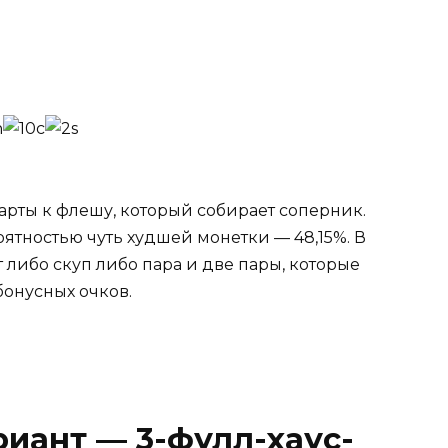
арты к флешу, который собирает соперник.
оятностью чуть худшей монетки — 48,15%. В
 либо скуп либо пара и две пары, которые
 бонусных очков.
риант — 3-фулл-хаус-