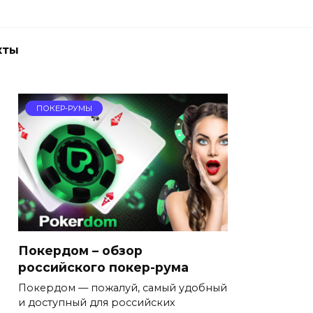
кты
ПОКЕР-РУМЫ
Покердом – обзор
российского покер-рума
Покердом — пожалуй, самый удобный
и доступный для российских