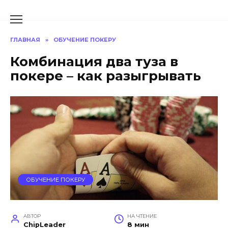
Перейти
к
содержанию
ГЛАВНАЯ
»
ОБУЧЕНИЕ ПОКЕРУ
Комбинация два туза в
покере – как разыгрывать
ОБУЧЕНИЕ ПОКЕРУ
АВТОР
НА ЧТЕНИЕ
ChipLeader
8 мин