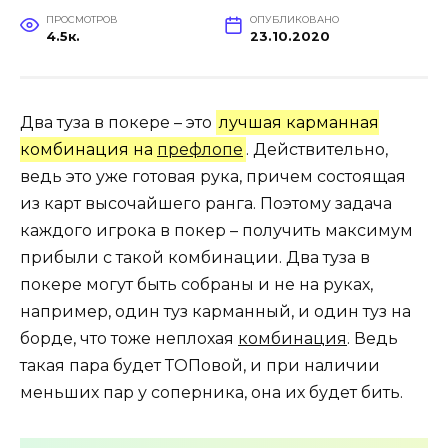
ПРОСМОТРОВ
ОПУБЛИКОВАНО
4.5к.
23.10.2020
Два туза в покере – это
лучшая карманная
комбинация на
префлопе
. Действительно,
ведь это уже готовая рука, причем состоящая
из карт высочайшего ранга. Поэтому задача
каждого игрока в покер – получить максимум
прибыли с такой комбинации. Два туза в
покере могут быть собраны и не на руках,
например, один туз карманный, и один туз на
борде, что тоже неплохая
комбинация
. Ведь
такая пара будет ТОПовой, и при наличии
меньших пар у соперника, она их будет бить.