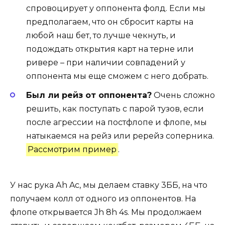
спровоцирует у оппонента фолд. Если мы
предполагаем, что он сбросит карты на
любой наш бет, то лучше чекнуть, и
подождать открытия карт на терне или
ривере – при наличии совпадений у
оппонента мы еще сможем с него добрать.
Был ли рейз от оппонента?
Очень сложно
решить, как поступать с парой тузов, если
после агрессии на постфлопе и флопе, мы
натыкаемся на рейз или ререйз соперника.
Рассмотрим пример
.
У нас рука Аh Ac, мы делаем ставку 3ББ, на что
получаем колл от одного из оппонентов. На
флопе открывается Jh 8h 4s. Мы продолжаем