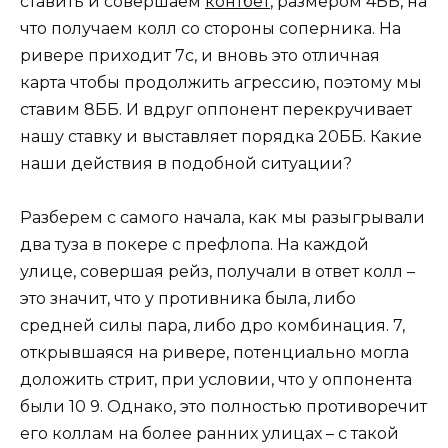
ставить и совершаем
контбет
, размером 4ББ, на
что получаем колл со стороны соперника. На
ривере приходит 7с, и вновь это отличная
карта чтобы продолжить агрессию, поэтому мы
ставим 8ББ. И вдруг оппонент перекручивает
нашу ставку и выставляет порядка 20ББ. Какие
наши действия в подобной ситуации?
Разберем с самого начала, как мы разыгрывали
два туза в покере с префлопа. На каждой
улице, совершая рейз, получали в ответ колл –
это значит, что у противника была, либо
средней силы пара, либо дро комбинация. 7,
открывшаяся на ривере, потенциально могла
доложить стрит, при условии, что у оппонента
были 10 9. Однако, это полностью противоречит
его коллам на более ранних улицах – с такой