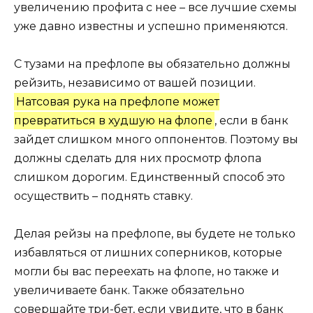
увеличению профита с нее – все лучшие схемы
уже давно известны и успешно применяются.
С тузами на префлопе вы обязательно должны
рейзить, независимо от вашей позиции.
Натсовая рука на префлопе может
превратиться в худшую на флопе
, если в банк
зайдет слишком много оппонентов. Поэтому вы
должны сделать для них просмотр флопа
слишком дорогим. Единственный способ это
осуществить – поднять ставку.
Делая рейзы на префлопе, вы будете не только
избавляться от лишних соперников, которые
могли бы вас переехать на флопе, но также и
увеличиваете банк. Также обязательно
совершайте три-бет, если увидите, что в банк