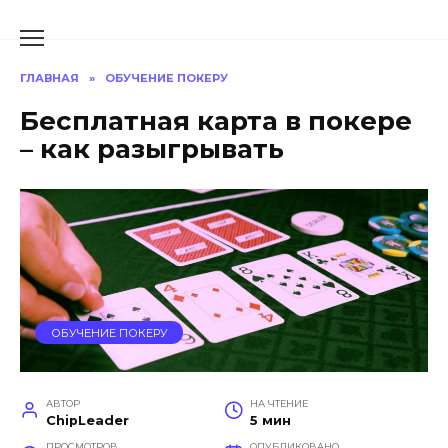
Перейти
к
содержанию
ГЛАВНАЯ
»
ОБУЧЕНИЕ ПОКЕРУ
Бесплатная карта в покере
– как разыгрывать
ОБУЧЕНИЕ ПОКЕРУ
АВТОР
НА ЧТЕНИЕ
ChipLeader
5 мин
ПРОСМОТРОВ
ОПУБЛИКОВАНО