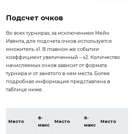
Подсчет очков
Во всех турнирах, за исключением Мейн
Ивента, для подсчета очков используется
множитель х1. В главном же событии
коэффициент увеличенный – х2. Количество
начисляемых очков зависит от формата
турнира и от занятого в нем места. Более
подробная информация представлена в
таблице ниже.
Х
8-
6-
Место
Место
Место
а
макс
макс
м