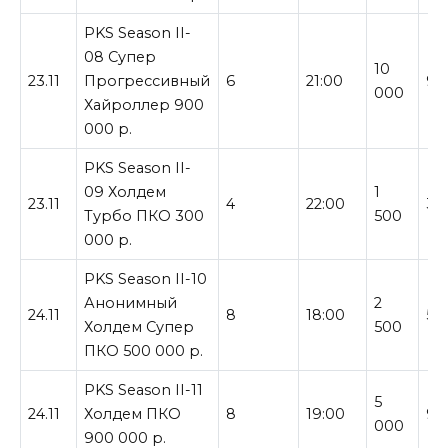
PKS Season II-
08 Супер
10
23.11
Прогрессивный
6
21:00
90
000
Хайроллер 900
000 р.
PKS Season II-
09 Холдем
1
23.11
4
22:00
30
Турбо ПКО 300
500
000 р.
PKS Season II-10
Анонимный
2
24.11
8
18:00
50
Холдем Супер
500
ПКО 500 000 р.
PKS Season II-11
5
24.11
Холдем ПКО
8
19:00
90
000
900 000 р.