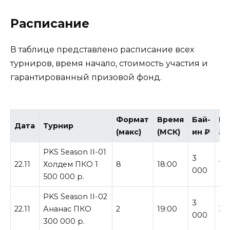
Расписание
В таблице представлено расписание всех
турниров, время начало, стоимость участия и
гарантированный призовой фонд.
Формат
Время
Бай-
Га
Дата
Турнир
(макс)
(МСК)
ин ₽
₽
PKS Season II-01
3
22.11
Холдем ПКО 1
8
18:00
1 
000
500 000 р.
PKS Season II-02
3
22.11
Ананас ПКО
2
19:00
30
000
300 000 р.