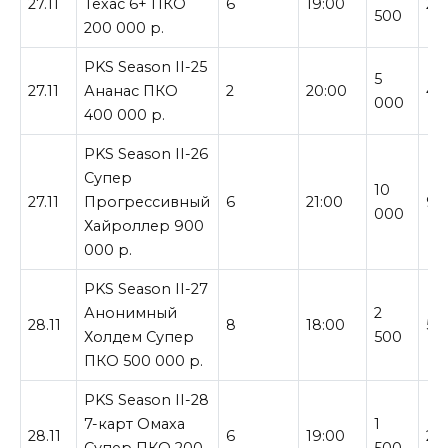
27.11
Техас 6+ ПКО
6
19:00
20
500
200 000 р.
PKS Season II-25
5
27.11
Ананас ПКО
2
20:00
40
000
400 000 р.
PKS Season II-26
Супер
10
27.11
Прогрессивный
6
21:00
90
000
Хайроллер 900
000 р.
PKS Season II-27
Анонимный
2
28.11
8
18:00
50
Холдем Супер
500
ПКО 500 000 р.
PKS Season II-28
7-карт Омаха
1
28.11
6
19:00
20
Супер ПКО 200
500