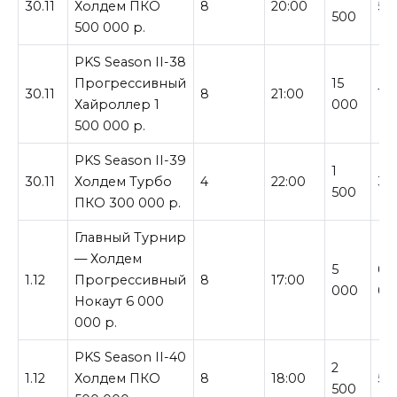
30.11
Холдем ПКО
8
20:00
50
500
500 000 р.
PKS Season II-38
Прогрессивный
15
30.11
8
21:00
1 
Хайроллер 1
000
500 000 р.
PKS Season II-39
1
30.11
Холдем Турбо
4
22:00
30
500
ПКО 300 000 р.
Главный Турнир
— Холдем
5
6 
1.12
Прогрессивный
8
17:00
000
00
Нокаут 6 000
000 р.
PKS Season II-40
2
1.12
Холдем ПКО
8
18:00
50
500