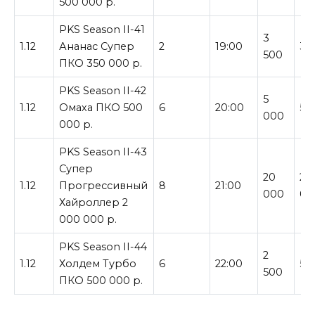
500 000 р.
PKS Season II-41
3
1.12
Ананас Супер
2
19:00
35
500
ПКО 350 000 р.
PKS Season II-42
5
1.12
Омаха ПКО 500
6
20:00
50
000
000 р.
PKS Season II-43
Супер
20
2 
1.12
Прогрессивный
8
21:00
000
00
Хайроллер 2
000 000 р.
PKS Season II-44
2
1.12
Холдем Турбо
6
22:00
50
500
ПКО 500 000 р.