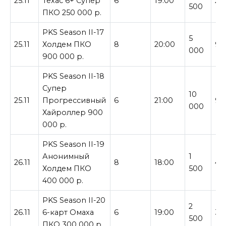
25.11
Техас 6+ Супер
6
19:00
25
500
ПКО 250 000 р.
PKS Season II-17
5
25.11
Холдем ПКО
8
20:00
90
000
900 000 р.
PKS Season II-18
Супер
10
25.11
Прогрессивный
6
21:00
90
000
Хайроллер 900
000 р.
PKS Season II-19
Анонимный
1
26.11
8
18:00
40
Холдем ПКО
500
400 000 р.
PKS Season II-20
2
26.11
6-карт Омаха
6
19:00
30
500
ПКО 300 000 р.