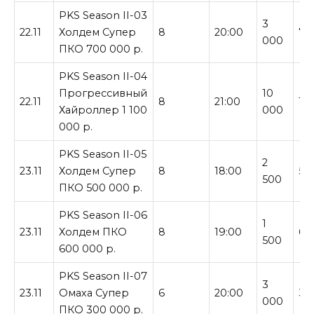
PKS Season II-03
3
22.11
Холдем Супер
8
20:00
70
000
ПКО 700 000 р.
PKS Season II-04
Прогрессивный
10
22.11
8
21:00
1 
Хайроллер 1 100
000
000 р.
PKS Season II-05
2
23.11
Холдем Супер
8
18:00
50
500
ПКО 500 000 р.
PKS Season II-06
1
23.11
Холдем ПКО
8
19:00
60
500
600 000 р.
PKS Season II-07
3
23.11
Омаха Супер
6
20:00
30
000
ПКО 300 000 р.