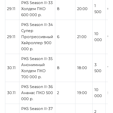
PKS Season II-33
1
29.11
Холдем ПКО
8
20:00
60
500
600 000 р.
PKS Season II-34
Супер
10
29.11
Прогрессивный
6
21:00
90
000
Хайроллер 900
000 р.
PKS Season II-35
Анонимный
3
30.11
8
18:00
70
Холдем ПКО
500
700 000 р.
PKS Season II-36
10
30.11
Ананас ПКО 500
2
19:00
50
000
000 р.
PKS Season II-37
2