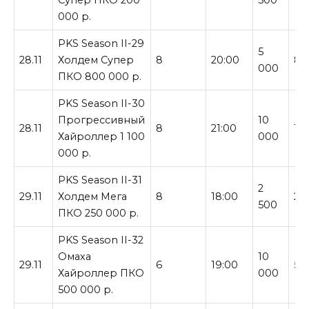
000 р.
PKS Season II-29
5
28.11
Холдем Супер
8
20:00
80
000
ПКО 800 000 р.
PKS Season II-30
Прогрессивный
10
28.11
8
21:00
1 
Хайроллер 1 100
000
000 р.
PKS Season II-31
2
29.11
Холдем Мега
8
18:00
25
500
ПКО 250 000 р.
PKS Season II-32
Омаха
10
29.11
6
19:00
50
Хайроллер ПКО
000
500 000 р.