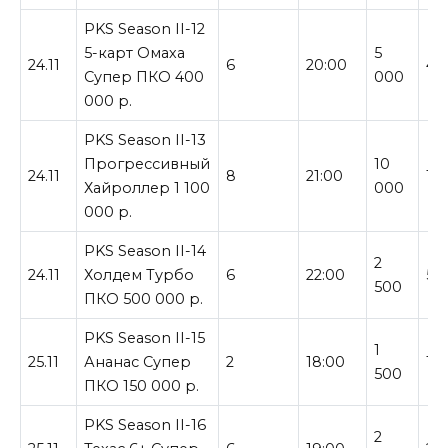
PKS Season II-12
5-карт Омаха
5
24.11
6
20:00
40
Супер ПКО 400
000
000 р.
PKS Season II-13
Прогрессивный
10
24.11
8
21:00
1 
Хайроллер 1 100
000
000 р.
PKS Season II-14
2
24.11
Холдем Турбо
6
22:00
50
500
ПКО 500 000 р.
PKS Season II-15
1
25.11
Ананас Супер
2
18:00
15
500
ПКО 150 000 р.
PKS Season II-16
2