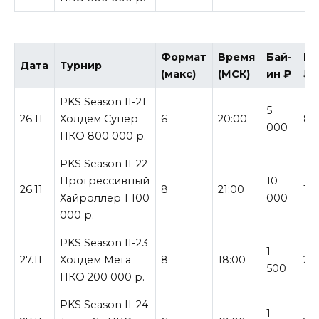
Формат
Время
Бай-
Га
Дата
Турнир
(макс)
(МСК)
ин ₽
₽
PKS Season II-21
5
26.11
Холдем Супер
6
20:00
80
000
ПКО 800 000 р.
PKS Season II-22
Прогрессивный
10
26.11
8
21:00
1 
Хайроллер 1 100
000
000 р.
PKS Season II-23
1
27.11
Холдем Мега
8
18:00
20
500
ПКО 200 000 р.
PKS Season II-24
1