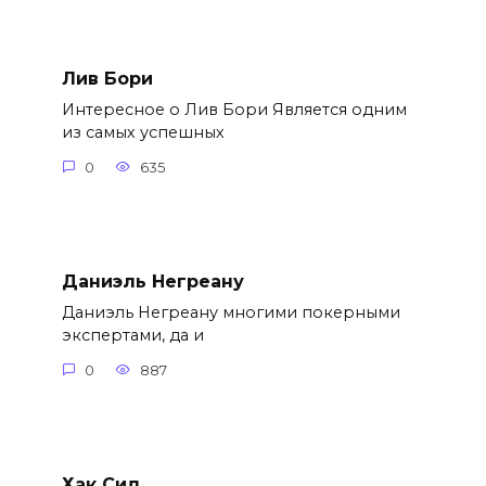
Лив Бори
Интересное о Лив Бори Является одним
из самых успешных
0
635
Даниэль Негреану
Даниэль Негреану многими покерными
экспертами, да и
0
887
Хак Сид