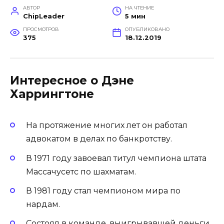
АВТОР
НА ЧТЕНИЕ
ChipLeader
5 мин
ПРОСМОТРОВ
ОПУБЛИКОВАНО
375
18.12.2019
Интересное о Дэне
Харрингтоне
На протяжение многих лет он работал
адвокатом в делах по банкротству.
В 1971 году завоевал титул чемпиона штата
Массачусетс по шахматам.
В 1981 году стал чемпионом мира по
нардам.
Состоял в команде, выигрывавшей деньги