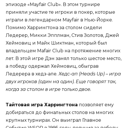
эпизоде «Mayfair Club». В этом турнире
приняли участие те игроки в покер, которые
играли в легендарном Mayfair в Нью-Йорке.
Помимо Харрингтона за столом сидели
Ледерер, Микки Эпплман, Стив Золотов, Джей
Хеймовиц и Майк Шиктман, который был
владельцем Mafair Club на протяжение многих
лет. В этой игре Дэн занял только шестое место,
а победу одержал Хеймовиц, обыграв
Ледерера в
хедз-апе.
Хедс-ап (Heads Up) – игра
двух игроков (один на один). Еще говорят так,
когда за столом в игре только двое.
Тайтовая игра Харрингтона
позволяет ему
добираться до финальных столов на многих
крупных турнирах. Он выиграл Главное
Событие WSOP в 1995 году, получив за победу