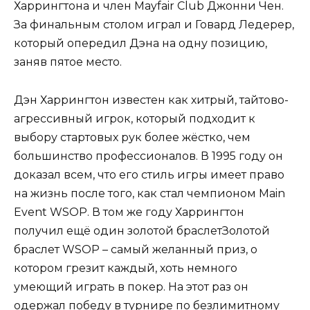
Харрингтона и член Mayfair Club Джонни Чен.
За финальным столом играл и Говард Ледерер,
который опередил Дэна на одну позицию,
заняв пятое место.
Дэн Харрингтон известен как хитрый, тайтово-
агрессивный игрок, который подходит к
выбору стартовых рук более жёстко, чем
большинство профессионалов. В 1995 году он
доказал всем, что его стиль игры имеет право
на жизнь после того, как стал чемпионом Main
Event WSOP. В том же году Харрингтон
получил ещё один
золотой браслетЗолотой
браслет WSOP – самый желанный приз, о
котором грезит каждый, хоть немного
умеющий играть в покер.
На этот раз он
одержал победу в турнире по безлимитному