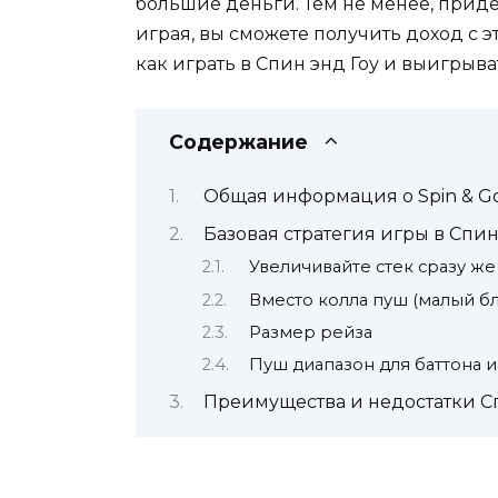
большие деньги. Тем не менее, прид
играя, вы сможете получить доход с эт
как играть в Спин энд Гоу и выигрыва
Содержание
Общая информация о Spin & G
Базовая стратегия игры в Спин
Увеличивайте стек сразу же
Вместо колла пуш (малый б
Размер рейза
Пуш диапазон для баттона и
Преимущества и недостатки С