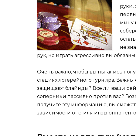
руки,
первых
мину 
собер
остать
не зн
рук, но играть агрессивно вы обязаны,
Очень важно, чтобы вы пытались по
стадиях лотерейного турнира. Важн
защищают блайнды? Все ли ваши рейз
соперники пассивно против вас? Воз
получите эту информацию, вы сможет
зависимости от стиля игры оппоненто