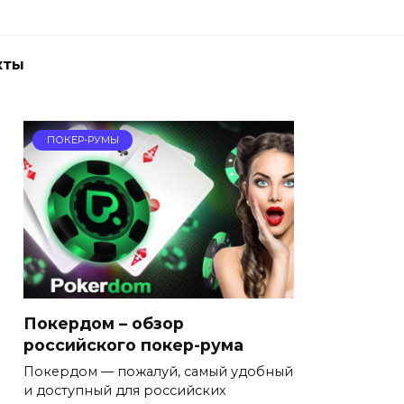
кты
ПОКЕР-РУМЫ
Покердом – обзор
российского покер-рума
Покердом — пожалуй, самый удобный
и доступный для российских