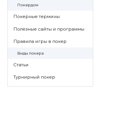
Покердом
Покерные термины
Полезные сайты и программы
Правила игры в покер
Виды покера
Статьи
Турнирный покер