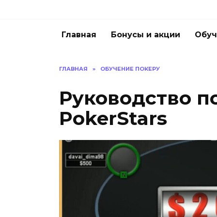
Перейти
к
содержанию
Главная
Бонусы и акции
Обуч
ГЛАВНАЯ
»
ОБУЧЕНИЕ ПОКЕРУ
Руководство по
PokerStars