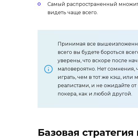
Самый распространенный множител
видеть чаще всего.
Принимая все вышеизложенное
всего вы будете бороться всег
уверены, что вскоре после нач
маловероятно. Нет сомнения, 
играть, чем в тот же кэш, или
реалистами, и не ожидайте от
покера, как и любой другой.
Базовая стратегия 